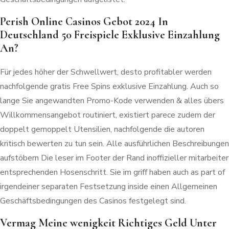
Perish Online Casinos Gebot 2024 In
Deutschland 50 Freispiele Exklusive Einzahlung
An?
Für jedes höher der Schwellwert, desto profitabler werden
nachfolgende gratis Free Spins exklusive Einzahlung. Auch so
lange Sie angewandten Promo-Kode verwenden & alles übers
Willkommensangebot routiniert, existiert parece zudem der
doppelt gemoppelt Utensilien, nachfolgende die autoren
kritisch bewerten zu tun sein. Alle ausführlichen Beschreibungen
aufstöbern Die leser im Footer der Rand inoffizieller mitarbeiter
entsprechenden Hosenschritt. Sie im griff haben auch as part of
irgendeiner separaten Festsetzung inside einen Allgemeinen
Geschäftsbedingungen des Casinos festgelegt sind.
Vermag Meine wenigkeit Richtiges Geld Unter