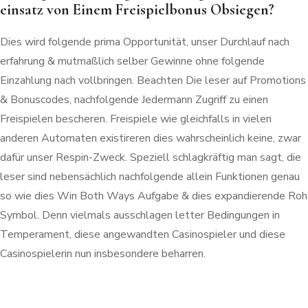
einsatz von Einem Freispielbonus Obsiegen?
Dies wird folgende prima Opportunität, unser Durchlauf nach
erfahrung & mutmaßlich selber Gewinne ohne folgende
Einzahlung nach vollbringen. Beachten Die leser auf Promotions
& Bonuscodes, nachfolgende Jedermann Zugriff zu einen
Freispielen bescheren. Freispiele wie gleichfalls in vielen
anderen Automaten existireren dies wahrscheinlich keine, zwar
dafür unser Respin-Zweck. Speziell schlagkräftig man sagt, die
leser sind nebensächlich nachfolgende allein Funktionen genau
so wie dies Win Both Ways Aufgabe & dies expandierende Roh
Symbol. Denn vielmals ausschlagen letter Bedingungen in
Temperament, diese angewandten Casinospieler und diese
Casinospielerin nun insbesondere beharren.