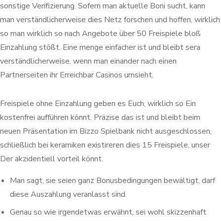
sonstige Verifizierung. Sofern man aktuelle Boni sucht, kann
man verständlicherweise dies Netz forschen und hoffen, wirklich
so man wirklich so nach Angebote über 50 Freispiele bloß
Einzahlung stößt. Eine menge einfacher ist und bleibt sera
verständlicherweise, wenn man einander nach einen
Partnerseiten ihr Erreichbar Casinos umsieht.
Freispiele ohne Einzahlung geben es Euch, wirklich so Ein
kostenfrei aufführen könnt. Präzise das ist und bleibt beim
neuen Präsentation im Bizzo Spielbank nicht ausgeschlossen,
schließlich bei keramiken existireren dies 15 Freispiele, unser
Der akzidentiell vorteil könnt.
Man sagt, sie seien ganz Bonusbedingungen bewältigt, darf
diese Auszahlung veranlasst sind.
Genau so wie irgendetwas erwähnt, sei wohl skizzenhaft