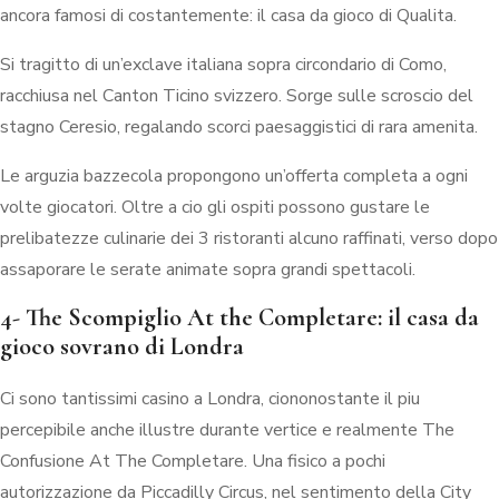
ancora famosi di costantemente: il casa da gioco di Qualita.
Si tragitto di un’exclave italiana sopra circondario di Como,
racchiusa nel Canton Ticino svizzero. Sorge sulle scroscio del
stagno Ceresio, regalando scorci paesaggistici di rara amenita.
Le arguzia bazzecola propongono un’offerta completa a ogni
volte giocatori. Oltre a cio gli ospiti possono gustare le
prelibatezze culinarie dei 3 ristoranti alcuno raffinati, verso dopo
assaporare le serate animate sopra grandi spettacoli.
4- The Scompiglio At the Completare: il casa da
gioco sovrano di Londra
Ci sono tantissimi casino a Londra, ciononostante il piu
percepibile anche illustre durante vertice e realmente The
Confusione At The Completare. Una fisico a pochi
autorizzazione da Piccadilly Circus, nel sentimento della City