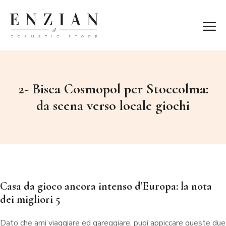
2- Bisca Cosmopol per Stoccolma:
da scena verso locale giochi
Casa da gioco ancora intenso d’Europa: la nota
dei migliori 5
Dato che ami viaggiare ed gareggiare, puoi appiccare queste due