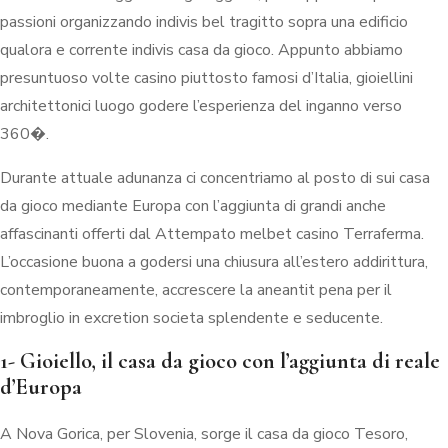
passioni organizzando indivis bel tragitto sopra una edificio
qualora e corrente indivis casa da gioco. Appunto abbiamo
presuntuoso volte casino piuttosto famosi d’Italia, gioiellini
architettonici luogo godere l’esperienza del inganno verso
360�.
Durante attuale adunanza ci concentriamo al posto di sui casa
da gioco mediante Europa con l’aggiunta di grandi anche
affascinanti offerti dal Attempato melbet casino Terraferma.
L’occasione buona a godersi una chiusura all’estero addirittura,
contemporaneamente, accrescere la aneantit pena per il
imbroglio in excretion societa splendente e seducente.
1- Gioiello, il casa da gioco con l’aggiunta di reale
d’Europa
A Nova Gorica, per Slovenia, sorge il casa da gioco Tesoro,