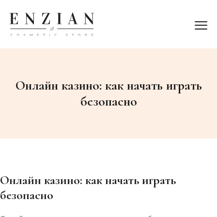
Онлайн казино: как начать играть
безопасно
Онлайн казино: как начать играть
безопасно