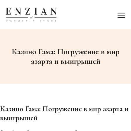
Казино Гама: Погружение в мир
азарта и выигрышей
Казино Гама: Погружение в мир азарта и
выигрышей