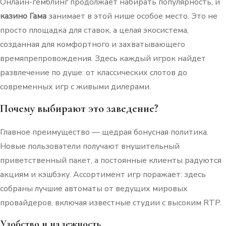
Онлайн-гемблинг продолжает набирать популярность, и
казино Гама
занимает в этой нише особое место. Это не
просто площадка для ставок, а целая экосистема,
созданная для комфортного и захватывающего
времяпрепровождения. Здесь каждый игрок найдет
развлечение по душе: от классических слотов до
современных игр с живыми дилерами.
Почему выбирают это заведение?
Главное преимущество — щедрая бонусная политика.
Новые пользователи получают внушительный
приветственный пакет, а постоянные клиенты радуются
акциям и кэшбэку. Ассортимент игр поражает: здесь
собраны лучшие автоматы от ведущих мировых
провайдеров, включая известные студии с высоким RTP.
Удобство и надежность