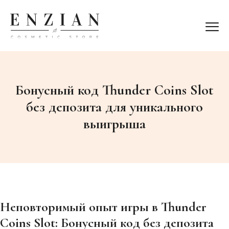
Бонусный код Thunder Coins Slot
без депозита для уникального
выигрыша
Неповторимый опыт игры в Thunder
Coins Slot: Бонусный код без депозита