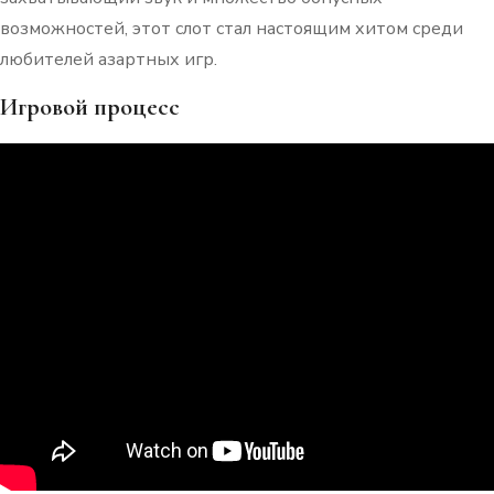
возможностей, этот слот стал настоящим хитом среди
любителей азартных игр.
Игровой процесс