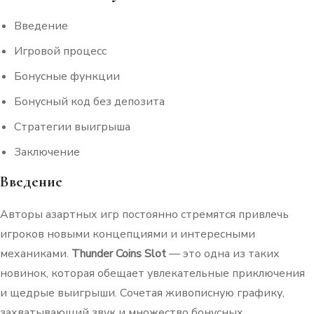
Введение
Игровой процесс
Бонусные функции
Бонусный код без депозита
Стратегии выигрыша
Заключение
Введение
Авторы азартных игр постоянно стремятся привлечь
игроков новыми концепциями и интересными
механиками.
Thunder Coins Slot
— это одна из таких
новинок, которая обещает увлекательные приключения
и щедрые выигрыши. Сочетая живописную графику,
захватывающий звук и множество бонусных