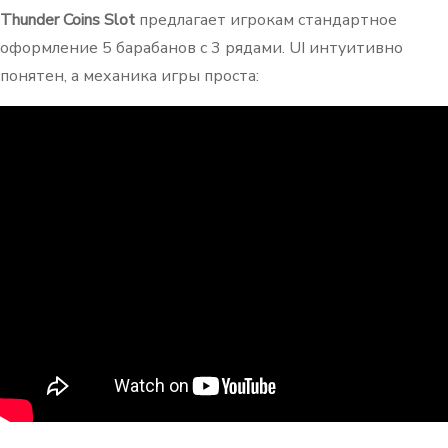
Thunder Coins Slot
предлагает игрокам стандартное
оформление 5 барабанов с 3 рядами. UI интуитивно
понятен, а механика игры проста: