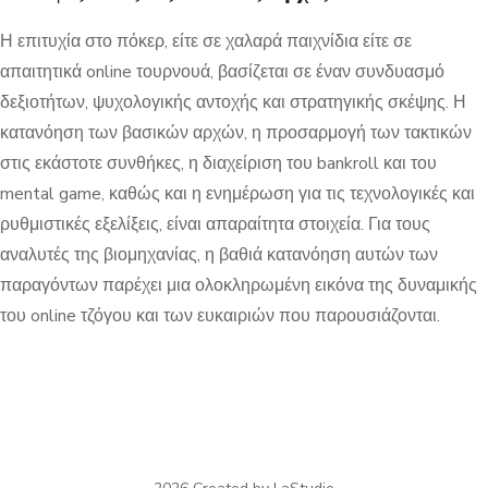
Η επιτυχία στο πόκερ, είτε σε χαλαρά παιχνίδια είτε σε
απαιτητικά online τουρνουά, βασίζεται σε έναν συνδυασμό
δεξιοτήτων, ψυχολογικής αντοχής και στρατηγικής σκέψης. Η
κατανόηση των βασικών αρχών, η προσαρμογή των τακτικών
στις εκάστοτε συνθήκες, η διαχείριση του bankroll και του
mental game, καθώς και η ενημέρωση για τις τεχνολογικές και
ρυθμιστικές εξελίξεις, είναι απαραίτητα στοιχεία. Για τους
αναλυτές της βιομηχανίας, η βαθιά κατανόηση αυτών των
παραγόντων παρέχει μια ολοκληρωμένη εικόνα της δυναμικής
του online τζόγου και των ευκαιριών που παρουσιάζονται.