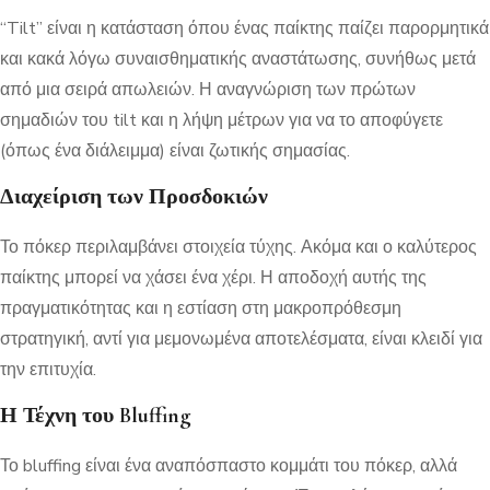
“Tilt” είναι η κατάσταση όπου ένας παίκτης παίζει παρορμητικά
και κακά λόγω συναισθηματικής αναστάτωσης, συνήθως μετά
από μια σειρά απωλειών. Η αναγνώριση των πρώτων
σημαδιών του tilt και η λήψη μέτρων για να το αποφύγετε
(όπως ένα διάλειμμα) είναι ζωτικής σημασίας.
Διαχείριση των Προσδοκιών
Το πόκερ περιλαμβάνει στοιχεία τύχης. Ακόμα και ο καλύτερος
παίκτης μπορεί να χάσει ένα χέρι. Η αποδοχή αυτής της
πραγματικότητας και η εστίαση στη μακροπρόθεσμη
στρατηγική, αντί για μεμονωμένα αποτελέσματα, είναι κλειδί για
την επιτυχία.
Η Τέχνη του Bluffing
Το bluffing είναι ένα αναπόσπαστο κομμάτι του πόκερ, αλλά