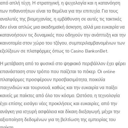
από απλή τύχη. Η στρατηγική, η ψυχολογία και η κατανόηση
των πιθανοτήτων είναι τα θεμέλια για την επιτυχία. Για τους
αναλυτές της βιομηχανίας, η εμβάθυνση σε αυτές τις τακτικές
δεν είναι απλώς μια ακαδημαϊκή άσκηση, αλλά μια ευκαιρία να
κατανοήσουν τις δυναμικές που οδηγούν την ανάπτυξη και την
καινοτομία στον χώρο του τζόγου, συμπεριλαμβανομένων των
εξελίξεων σε πλατφόρμες όπως το Casino BankonBet.
Η μετάβαση από το φυσικό στο ψηφιακό περιβάλλον έχει φέρει
επανάσταση στον τρόπο που παίζεται το πόκερ. Οι online
πλατφόρμες προσφέρουν προσβασιμότητα, ποικιλία
παιχνιδιών και τουρνουά, καθώς και την ευκαιρία να παίξει
κανείς με παίκτες από όλο τον κόσμο. Ωστόσο, η τεχνολογία
έχει επίσης εισάγει νέες προκλήσεις και ευκαιρίες, από την
ανάγκη για ισχυρή ασφάλεια και δίκαιη διεξαγωγή, μέχρι την
αξιοποίηση δεδομένων για τη βελτίωση της εμπειρίας του
παίκτη.