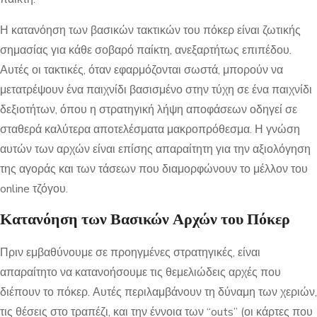
Η κατανόηση των βασικών τακτικών του πόκερ είναι ζωτικής
σημασίας για κάθε σοβαρό παίκτη, ανεξαρτήτως επιπέδου.
Αυτές οι τακτικές, όταν εφαρμόζονται σωστά, μπορούν να
μετατρέψουν ένα παιχνίδι βασισμένο στην τύχη σε ένα παιχνίδι
δεξιοτήτων, όπου η στρατηγική λήψη αποφάσεων οδηγεί σε
σταθερά καλύτερα αποτελέσματα μακροπρόθεσμα. Η γνώση
αυτών των αρχών είναι επίσης απαραίτητη για την αξιολόγηση
της αγοράς και των τάσεων που διαμορφώνουν το μέλλον του
online τζόγου.
Κατανόηση των Βασικών Αρχών του Πόκερ
Πριν εμβαθύνουμε σε προηγμένες στρατηγικές, είναι
απαραίτητο να κατανοήσουμε τις θεμελιώδεις αρχές που
διέπουν το πόκερ. Αυτές περιλαμβάνουν τη δύναμη των χεριών,
τις θέσεις στο τραπέζι, και την έννοια των “outs” (οι κάρτες που