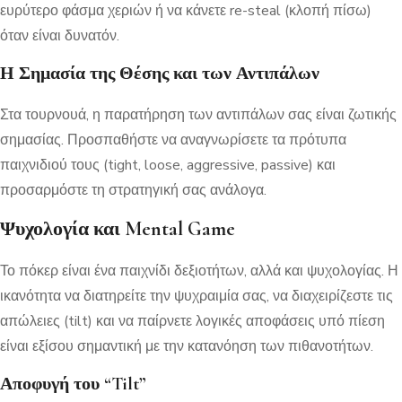
ευρύτερο φάσμα χεριών ή να κάνετε re-steal (κλοπή πίσω)
όταν είναι δυνατόν.
Η Σημασία της Θέσης και των Αντιπάλων
Στα τουρνουά, η παρατήρηση των αντιπάλων σας είναι ζωτικής
σημασίας. Προσπαθήστε να αναγνωρίσετε τα πρότυπα
παιχνιδιού τους (tight, loose, aggressive, passive) και
προσαρμόστε τη στρατηγική σας ανάλογα.
Ψυχολογία και Mental Game
Το πόκερ είναι ένα παιχνίδι δεξιοτήτων, αλλά και ψυχολογίας. Η
ικανότητα να διατηρείτε την ψυχραιμία σας, να διαχειρίζεστε τις
απώλειες (tilt) και να παίρνετε λογικές αποφάσεις υπό πίεση
είναι εξίσου σημαντική με την κατανόηση των πιθανοτήτων.
Αποφυγή του “Tilt”